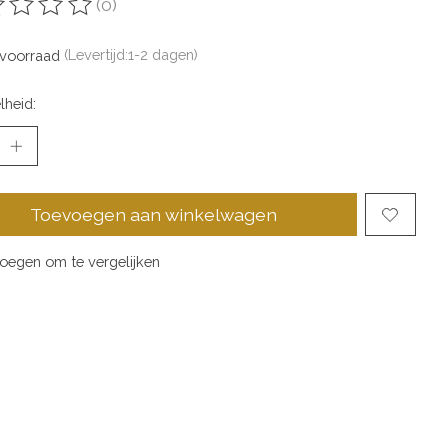
(0)
oordeling van dit product is
0
van de 5
voorraad
(Levertijd:1-2 dagen)
lheid:
Toevoegen aan winkelwagen
oegen om te vergelijken