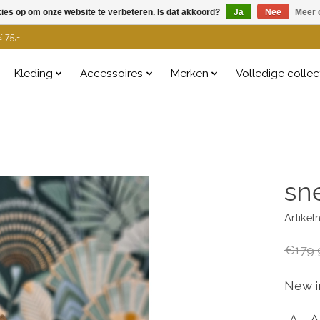
kies op om onze website te verbeteren. Is dat akkoord?
Ja
Nee
Meer 
 75,-
Kleding
Accessoires
Merken
Volledige collec
sn
Artike
€179,
New i