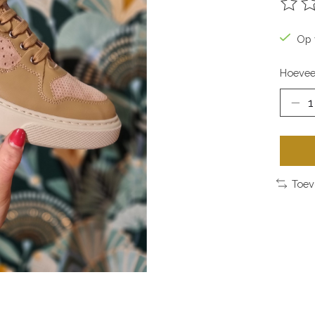
De be
Op 
Hoevee
Toev