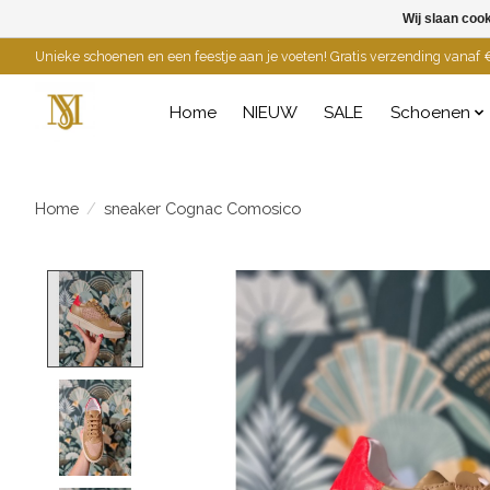
Wij slaan coo
Unieke schoenen en een feestje aan je voeten! Gratis verzending vanaf €
Home
NIEUW
SALE
Schoenen
Home
/
sneaker Cognac Comosico
Product image slideshow Items