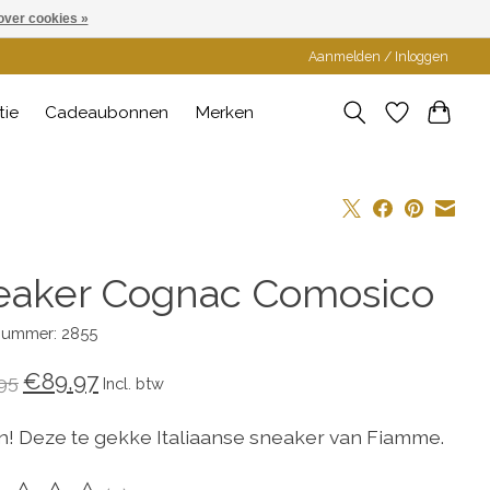
over cookies »
Aanmelden / Inloggen
tie
Cadeaubonnen
Merken
eaker Cognac Comosico
lnummer: 2855
€89,97
95
Incl. btw
n! Deze te gekke Italiaanse sneaker van Fiamme.