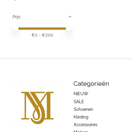
Prijs
Minimale prijswaarde
Price maximum value
€
0
- €
200
Categorieën
NIEUW
SALE
Schoenen
Kleding
Accessoires