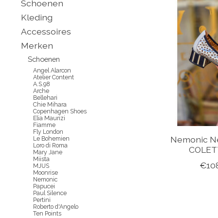
Schoenen
Kleding
Accessoires
Merken
Schoenen
Angel Alarcon
Atelier Content
A.S.98
Arche
Bellehari
Chie Mihara
Copenhagen Shoes
Elia Maurizi
Fiamme
Fly London
Nemonic N
Le Bohemien
Loro di Roma
COLETT
Mary Jane
Miista
€10
MJUS
Moonrise
Nemonic
Papucei
Paul Silence
Pertini
Roberto d'Angelo
Ten Points