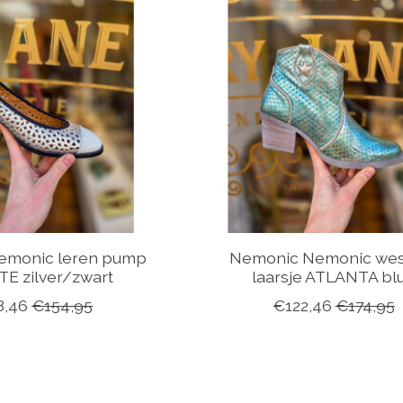
emonic leren pump
Nemonic Nemonic wes
E zilver/zwart
laarsje ATLANTA bl
8,46
€154,95
€122,46
€174,95