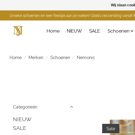
Wij slaan coo
Unieke schoenen en een feestje aan je voeten! Gratis verzending vanaf €
Home
NIEUW
SALE
Schoenen
Home
/
Merken
/
Schoenen
/
Nemonic
Categorieën
NIEUW
SALE
Sale