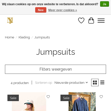
Wij slaan cookies op om onze website te verbeteren. Is dat akkoord?
Ja
Nee
Meer over cookies »
Unieke schoenen en een feestje aan je voeten! Gratis verzending vanaf € 75,-
Verlanglijst
Winkelwa
Home
/
Kleding
/
Jumpsuits
Jumpsuits
Filters weergeven
Sorteren op
Nieuwste producten
4 producten
Sale
Sale