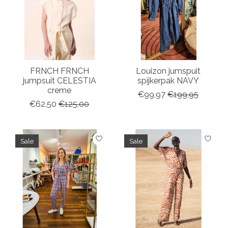
FRNCH FRNCH
Louizon jumspuit
jumpsuit CELESTIA
spijkerpak NAVY
creme
€99,97
€199,95
€62,50
€125,00
Sale
Sale