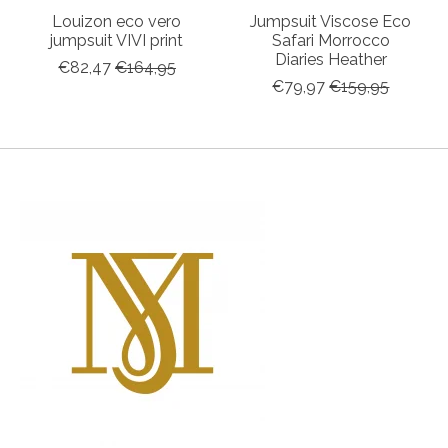
Louizon eco vero
Jumpsuit Viscose Eco
jumpsuit VIVI print
Safari Morrocco
Diaries Heather
€82,47
€164,95
€79,97
€159,95