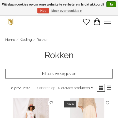
Wij slaan cookies op om onze website te verbeteren. Is dat akkoord?
Ja
Nee
Meer over cookies »
Unieke schoenen en een feestje aan je voeten! Gratis verzending vanaf € 75,-
Verlanglijst
Winkelwa
Home
/
Kleding
/
Rokken
Rokken
Filters weergeven
Sorteren op
Nieuwste producten
6 producten
Sale