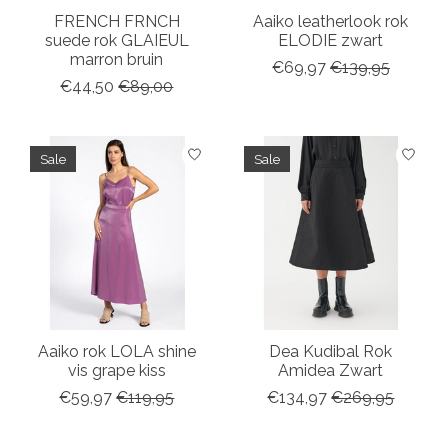
FRENCH FRNCH
Aaiko leatherlook rok
suede rok GLAIEUL
ELODIE zwart
marron bruin
€69,97
€139,95
€44,50
€89,00
Sale
Sale
Aaiko rok LOLA shine
Dea Kudibal Rok
vis grape kiss
Amidea Zwart
€59,97
€119,95
€134,97
€269,95