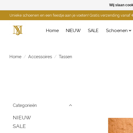
Wij slaan coo
Unieke schoenen en een feestje aan je voeten! Gratis verzending vanaf €
Home
NIEUW
SALE
Schoenen
Home
/
Accessoires
/
Tassen
Categorieën
NIEUW
SALE