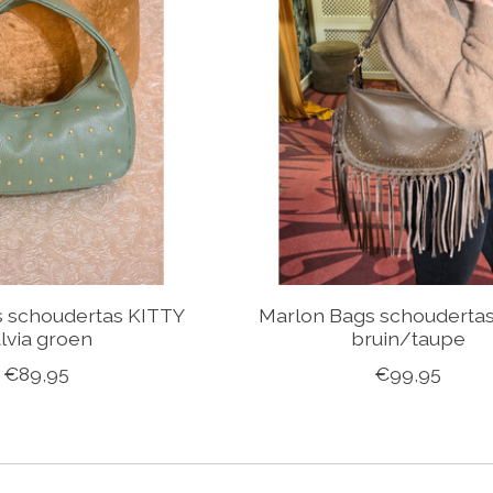
s schoudertas KITTY
Marlon Bags schouderta
lvia groen
bruin/taupe
€89,95
€99,95