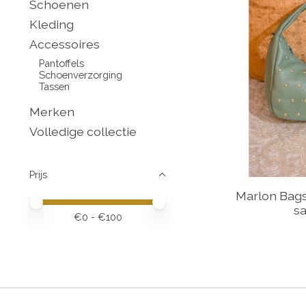
Schoenen
Kleding
Accessoires
Pantoffels
Schoenverzorging
Tassen
Merken
Volledige collectie
Prijs
Marlon Bag
Minimale prijswaarde
Price maximum value
sa
€
0
- €
100