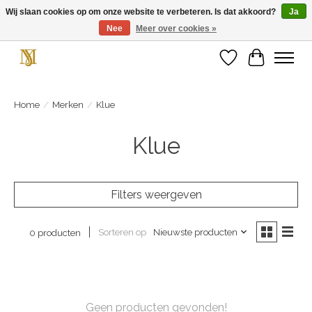
Wij slaan cookies op om onze website te verbeteren. Is dat akkoord?
Ja
Nee
Meer over cookies »
Unieke schoenen en een feestje aan je voeten! Gratis verzending vanaf € 75,-
Verlanglijst
Winkelwa
Home
/
Merken
/
Klue
Klue
Filters weergeven
Sorteren op
Nieuwste producten
0 producten
Geen producten gevonden!