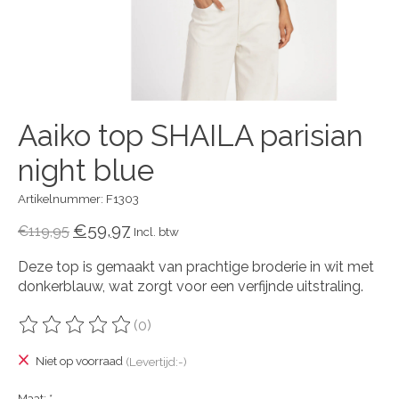
Aaiko top SHAILA parisian
night blue
Artikelnummer: F1303
€59,97
€119,95
Incl. btw
Deze top is gemaakt van prachtige broderie in wit met
donkerblauw, wat zorgt voor een verfijnde uitstraling.
(0)
De beoordeling van dit product is
0
van de 5
Niet op voorraad
(Levertijd:-)
Maat:
*