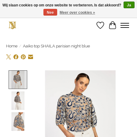
Wij slaan cookies op om onze website te verbeteren. Is dat akkoord?
Ja
Nee
Meer over cookies »
Unieke schoenen en een feestje aan je voeten! Gratis verzending vanaf € 75,-
Verlanglijst
Winkelwa
Home
/
Aaiko top SHAILA parisian night blue
Product image slideshow Items