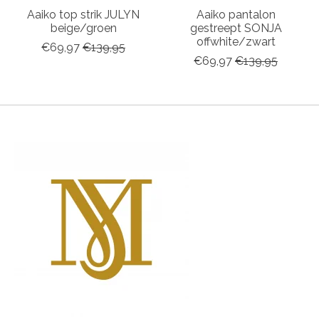
Aaiko top strik JULYN
Aaiko pantalon
beige/groen
gestreept SONJA
offwhite/zwart
€69,97
€139,95
€69,97
€139,95