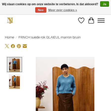
Wij slaan cookies op om onze website te verbeteren. Is dat akkoord?
Ja
Nee
Meer over cookies »
Unieke schoenen en een feestje aan je voeten! Gratis verzending vanaf € 75,-
Verlanglijst
Winkelwa
Home
/
FRNCH suede rok GLAIEUL marron bruin
Product image slideshow Items