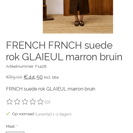
FRENCH FRNCH suede
rok GLAIEUL marron bruin
Artikelnummer: F1428
€44,50
€89,00
Incl. btw
FRNCH suede rok GLAIEUL marron bruin
(0)
De beoordeling van dit product is
0
van de 5
Op voorraad
(Levertijd:1-2 dagen)
Maat:
*