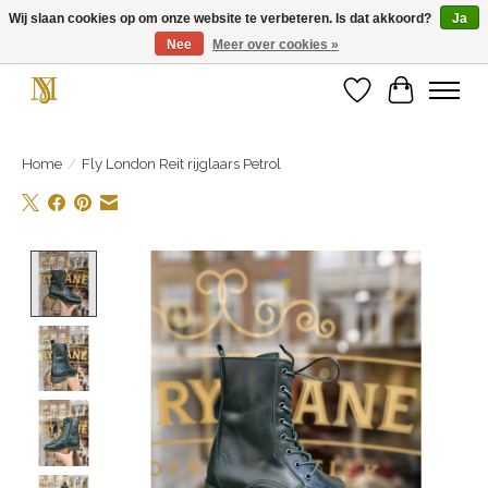
Wij slaan cookies op om onze website te verbeteren. Is dat akkoord?
Ja
Nee
Meer over cookies »
Unieke schoenen en een feestje aan je voeten! Gratis verzending vanaf € 75,-
Verlanglijst
Winkelwa
Home
/
Fly London Reit rijglaars Petrol
Product image slideshow Items