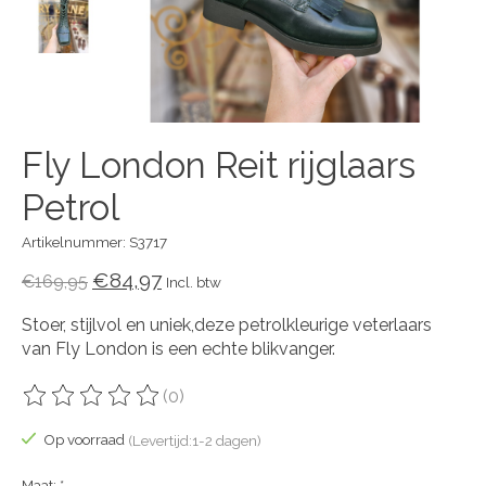
Fly London Reit rijglaars
Petrol
Artikelnummer: S3717
€84,97
€169,95
Incl. btw
Stoer, stijlvol en uniek,deze petrolkleurige veterlaars
van Fly London is een echte blikvanger.
(0)
De beoordeling van dit product is
0
van de 5
Op voorraad
(Levertijd:1-2 dagen)
Maat:
*