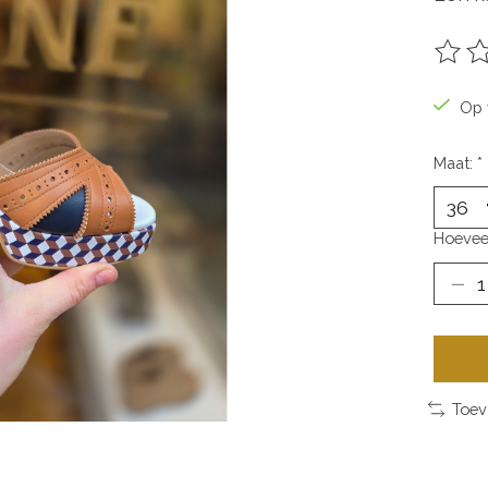
De be
Op 
Maat:
*
Hoevee
Toev