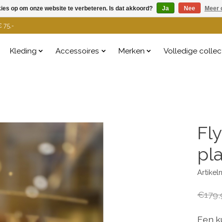
kies op om onze website te verbeteren. Is dat akkoord?
Ja
Nee
Meer 
 75,-
Kleding
Accessoires
Merken
Volledige collec
Fl
pl
Artike
€179,
Een k