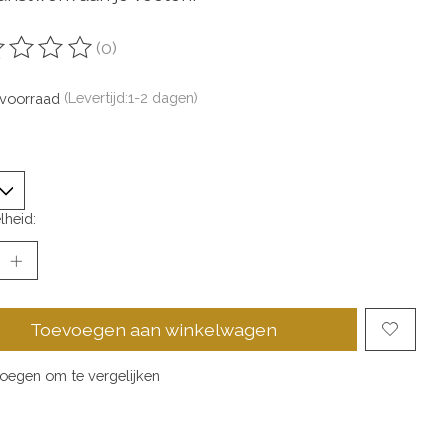
(0)
oordeling van dit product is
0
van de 5
voorraad
(Levertijd:1-2 dagen)
lheid:
Toevoegen aan winkelwagen
oegen om te vergelijken