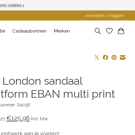
over cookies »
Aanmelden / Inloggen
tie
Cadeaubonnen
Merken
y London sandaal
atform EBAN multi print
lnummer: S4036
€125,96
95
Incl. btw
unstwerk aan je voeten!