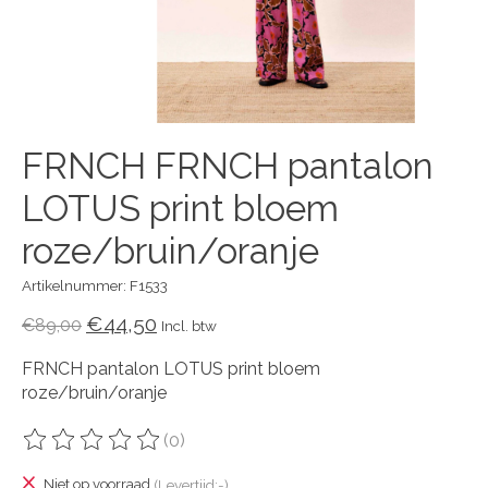
FRNCH FRNCH pantalon
LOTUS print bloem
roze/bruin/oranje
Artikelnummer: F1533
€44,50
€89,00
Incl. btw
FRNCH pantalon LOTUS print bloem
roze/bruin/oranje
(0)
De beoordeling van dit product is
0
van de 5
Niet op voorraad
(Levertijd:-)