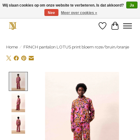
Wij slaan cookies op om onze website te verbeteren. Is dat akkoord?
Ja
Nee
Meer over cookies »
Unieke schoenen en een feestje aan je voeten! Gratis verzending vanaf € 75,-
Verlanglijst
Winkelwa
Home
/
FRNCH pantalon LOTUS print bloem roze/bruin/oranje
Product image slideshow Items