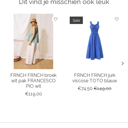
Dit vind je misschien ook leuk
Items van productcarrousel
Sale
FRNCH FRNCH broek
FRNCH FRNCH jurk
wit pak FRANCESCO
viscose TOTO blauw
PIO wit
€74,50
€149,00
€119,00