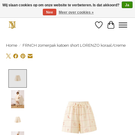
Wij slaan cookies op om onze website te verbeteren. Is dat akkoord?
Ja
Nee
Meer over cookies »
Unieke schoenen en een feestje aan je voeten! Gratis verzending vanaf € 75,-
Verlanglijst
Winkelwa
Home
/
FRNCH zomerpak katoen short LORENZO koraal/creme
Product image slideshow Items