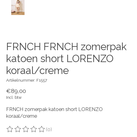
FRNCH FRNCH zomerpak
katoen short LORENZO
koraal/creme
Artikelnummer: F1557
€89,00
Incl. btw
FRNCH zomerpak katoen short LORENZO
koraal/creme
(0)
De beoordeling van dit product is
0
van de 5