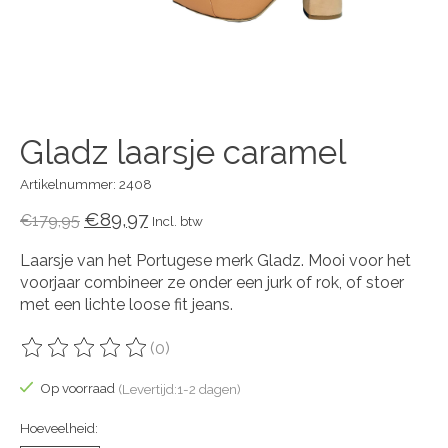
Gladz laarsje caramel
Artikelnummer: 2408
€89,97
€179,95
Incl. btw
Laarsje van het Portugese merk Gladz. Mooi voor het
voorjaar combineer ze onder een jurk of rok, of stoer
met een lichte loose fit jeans.
(0)
De beoordeling van dit product is
0
van de 5
Op voorraad
(Levertijd:1-2 dagen)
Hoeveelheid: