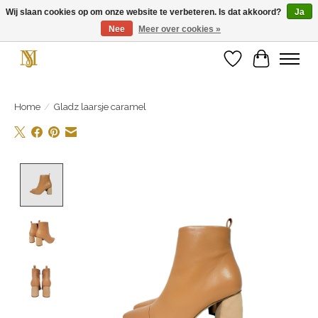
Wij slaan cookies op om onze website te verbeteren. Is dat akkoord?
Ja
Nee
Meer over cookies »
Unieke schoenen en een feestje aan je voeten! Gratis verzending vanaf € 75,-
Verlanglijst
Winkelwa
Home
/
Gladz laarsje caramel
Product image slideshow Items