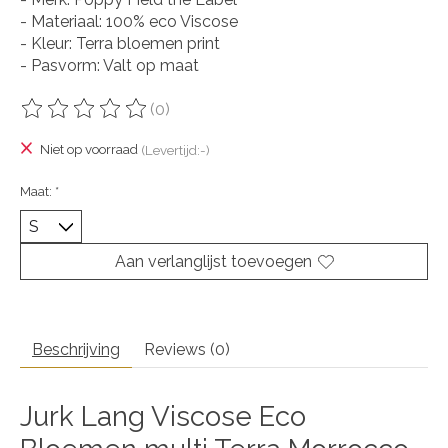
- Materiaal: 100% eco Viscose
- Kleur: Terra bloemen print
- Pasvorm: Valt op maat
(0)
De beoordeling van dit product is
0
van de 5
Niet op voorraad
(Levertijd:-)
Maat:
*
Aan verlanglijst toevoegen
Beschrijving
Reviews (0)
Jurk Lang Viscose Eco