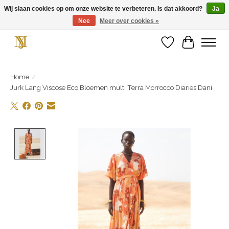
Wij slaan cookies op om onze website te verbeteren. Is dat akkoord?
Ja
Nee
Meer over cookies »
Unieke schoenen en een feestje aan je voeten! Gratis verzending vanaf € 75,-
Verlanglijst
Winkelwa
Home
/
Jurk Lang Viscose Eco Bloemen multi Terra Morrocco Diaries Dani
Product image slideshow Items