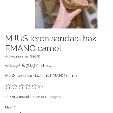
MJUS leren sandaal hak
EMANO camel
Artikelnummer: S4058
€98,97
€164,95
Incl. btw
MJUS leren sandaal hak EMANO camel
(0)
De beoordeling van dit product is
0
van de 5
Op voorraad
(Levertijd:1-2 dagen)
Maat:
*