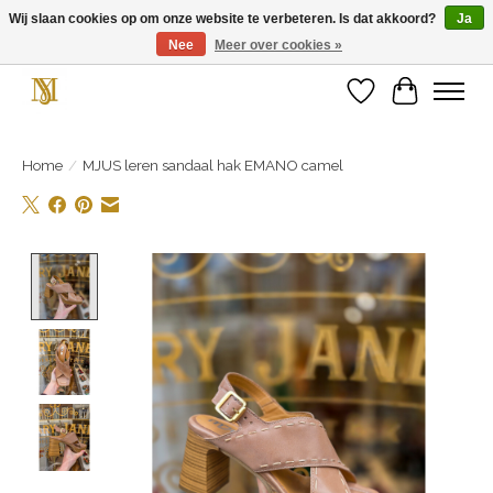
Wij slaan cookies op om onze website te verbeteren. Is dat akkoord?
Ja
Nee
Meer over cookies »
Unieke schoenen en een feestje aan je voeten! Gratis verzending vanaf € 75,-
Verlanglijst
Winkelwa
Home
/
MJUS leren sandaal hak EMANO camel
Product image slideshow Items