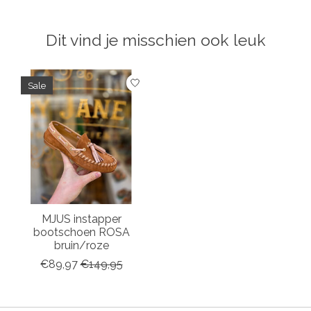
Dit vind je misschien ook leuk
Items van productcarrousel
Sale
MJUS instapper
bootschoen ROSA
bruin/roze
€89,97
€149,95