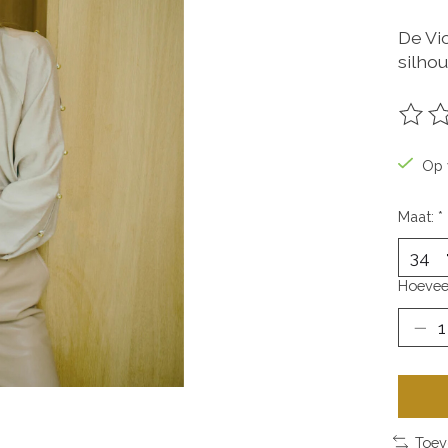
De Vi
silhou
De be
Op 
Maat:
*
Hoevee
Toev