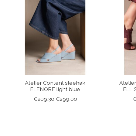
Atelier Content sleehak
Atelie
ELENORE light blue
ELLI
€209,30
€299,00
€