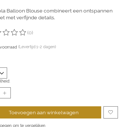
ola Balloon Blouse combineert een ontspannen
et met verfijnde details.
(0)
oordeling van dit product is
0
van de 5
voorraad
(Levertijd:1-2 dagen)
lheid:
Toevoegen aan winkelwagen
oegen om te vergelijken