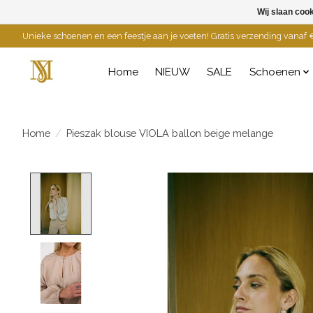
Wij slaan coo
Unieke schoenen en een feestje aan je voeten! Gratis verzending vanaf €
Home
NIEUW
SALE
Schoenen
Home
/
Pieszak blouse VIOLA ballon beige melange
Product image slideshow Items