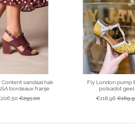
r Content sandaal hak
Fly London pump 
SSA bordeaux franje
polkadot geel
206,50
€295,00
€118,96
€169,9