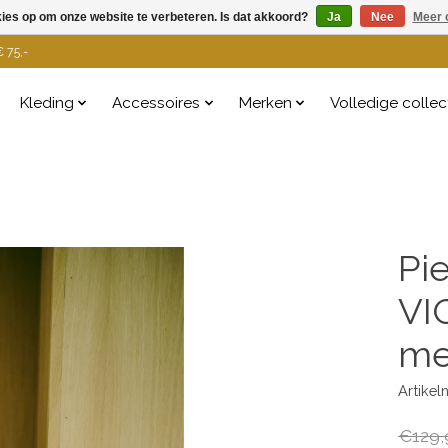
kies op om onze website te verbeteren. Is dat akkoord?
Ja
Nee
Meer 
 75,-
Kleding
Accessoires
Merken
Volledige collec
Pi
VI
me
Artike
€129,