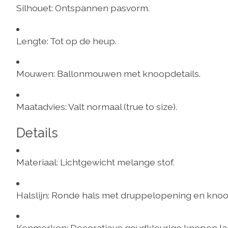
Silhouet:
Ontspannen pasvorm.
Lengte:
Tot op de heup.
Mouwen:
Ballonmouwen met knoopdetails.
Maatadvies:
Valt normaal (true to size).
Details
Materiaal:
Lichtgewicht melange stof.
Halslijn:
Ronde hals met druppelopening en knoop
Kenmerken:
Decoratieve goudkleurige knopen l