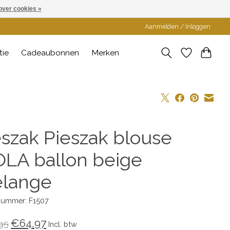
over cookies »
Aanmelden / Inloggen
tie
Cadeaubonnen
Merken
eszak Pieszak blouse
OLA ballon beige
lange
lnummer: F1507
€64,97
95
Incl. btw