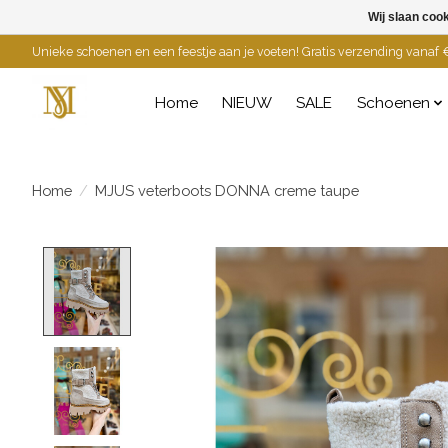
Wij slaan coo
Unieke schoenen en een feestje aan je voeten! Gratis verzending vanaf €
Home
NIEUW
SALE
Schoenen
Home
/
MJUS veterboots DONNA creme taupe
Product image slideshow Items