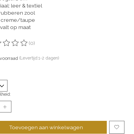
aal: leer & textiel
 rubberen zool
: creme/taupe
 valt op maat
(0)
oordeling van dit product is
0
van de 5
voorraad
(Levertijd:1-2 dagen)
lheid:
Toevoegen aan winkelwagen