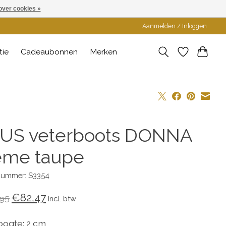
over cookies »
Aanmelden / Inloggen
tie
Cadeaubonnen
Merken
US veterboots DONNA
eme taupe
lnummer: S3354
€82,47
95
Incl. btw
ogte: 2 cm