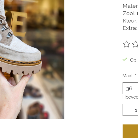
Materi
Zool:
Kleur
Extra:
De be
Op 
Maat:
*
Hoevee