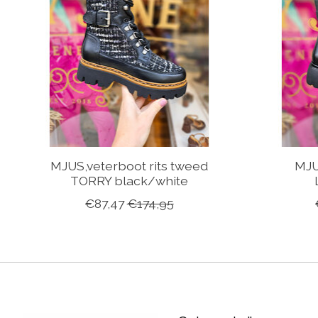
MJUS,veterboot rits tweed
MJU
TORRY black/white
€87,47
€174,95