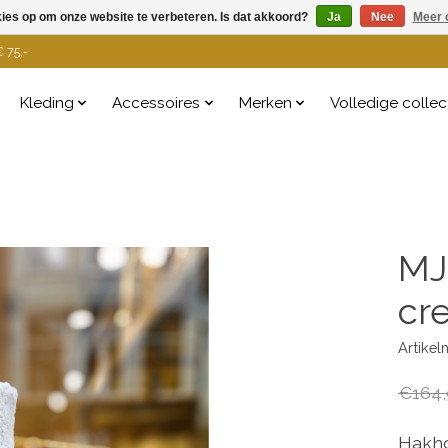
kies op om onze website te verbeteren. Is dat akkoord?
Ja
Nee
Meer 
 75,-
Kleding
Accessoires
Merken
Volledige collec
MJ
cr
Artike
€164,
Hakho