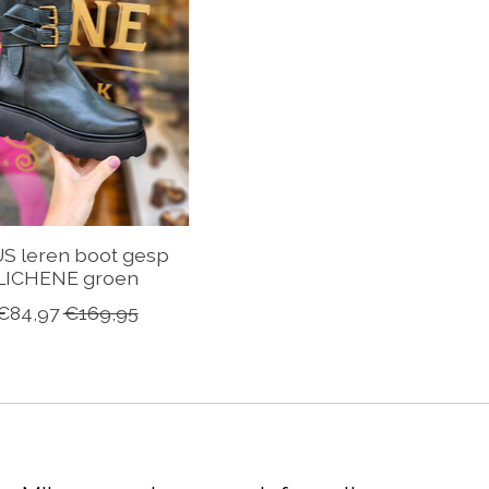
S leren boot gesp
LICHENE groen
€84,97
€169,95