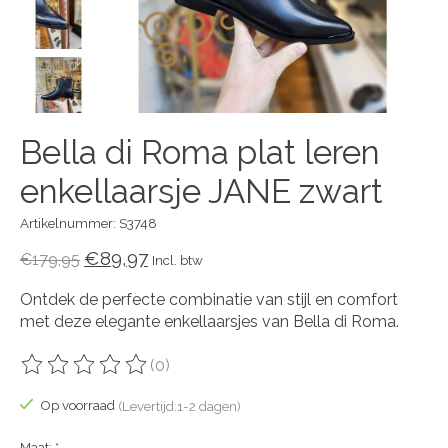
Bella di Roma plat leren
enkellaarsje JANE zwart
Artikelnummer: S3748
€89,97
€179,95
Incl. btw
Ontdek de perfecte combinatie van stijl en comfort
met deze elegante enkellaarsjes van Bella di Roma.
(0)
De beoordeling van dit product is
0
van de 5
Op voorraad
(Levertijd:1-2 dagen)
Maat:
*