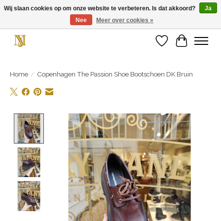
Wij slaan cookies op om onze website te verbeteren. Is dat akkoord?
Ja
Nee
Meer over cookies »
Unieke schoenen en een feestje aan je voeten! Gratis verzending vanaf € 75,-
Verlanglijst
Winkelwa
Home
/
Copenhagen The Passion Shoe Bootschoen DK Bruin
Product image slideshow Items