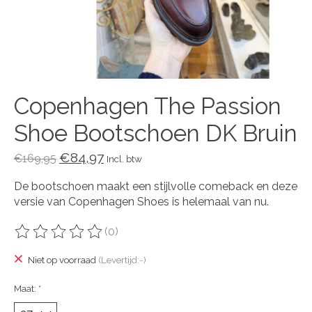
Copenhagen The Passion
Shoe Bootschoen DK Bruin
€84,97
€169,95
Incl. btw
De bootschoen maakt een stijlvolle comeback en deze
versie van Copenhagen Shoes is helemaal van nu.
(0)
De beoordeling van dit product is
0
van de 5
Niet op voorraad
(Levertijd:-)
Maat:
*