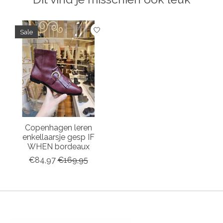
Items van productcarrousel
Sale
Copenhagen leren
enkellaarsje gesp IF
WHEN bordeaux
€84,97
€169,95