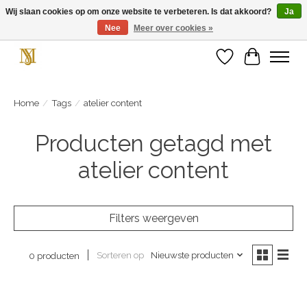
Wij slaan cookies op om onze website te verbeteren. Is dat akkoord?
Ja
Nee
Meer over cookies »
Unieke schoenen en een feestje aan je voeten! Gratis verzending vanaf € 75,-
Verlanglijst
Winkelwa
Home
/
Tags
/
atelier content
Producten getagd met
atelier content
Filters weergeven
Sorteren op
Nieuwste producten
0 producten