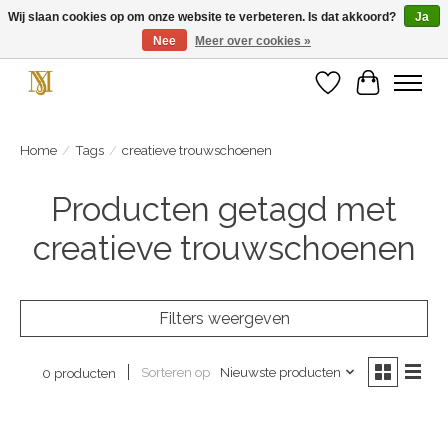
Wij slaan cookies op om onze website te verbeteren. Is dat akkoord?
Ja
Nee
Meer over cookies »
Unieke schoenen en een feestje aan je voeten! Gratis verzending vanaf € 75,-
Verlanglijst
Winkelwa
Home
/
Tags
/
creatieve trouwschoenen
Producten getagd met
creatieve trouwschoenen
Filters weergeven
Sorteren op
Nieuwste producten
0 producten