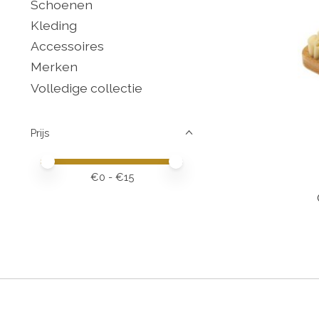
Schoenen
Kleding
Accessoires
Merken
Volledige collectie
Prijs
Minimale prijswaarde
Price maximum value
€
0
- €
15