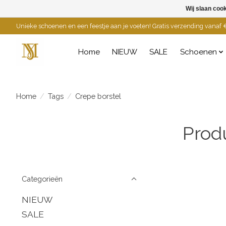
Wij slaan coo
Unieke schoenen en een feestje aan je voeten! Gratis verzending vanaf €
Home
NIEUW
SALE
Schoenen
Home
/
Tags
/
Crepe borstel
Prod
Categorieën
NIEUW
SALE