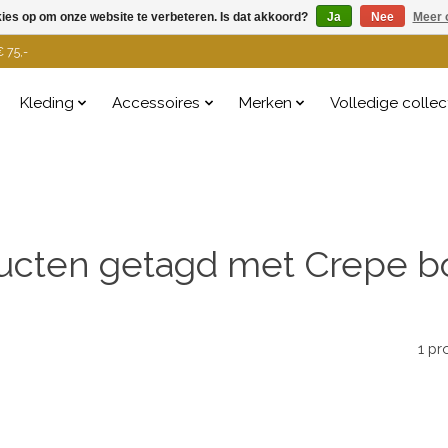
kies op om onze website te verbeteren. Is dat akkoord?
Ja
Nee
Meer 
 75,-
Kleding
Accessoires
Merken
Volledige collec
ucten getagd met Crepe bo
1 pr