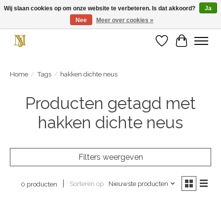
Wij slaan cookies op om onze website te verbeteren. Is dat akkoord?
Ja
Nee
Meer over cookies »
Unieke schoenen en een feestje aan je voeten! Gratis verzending vanaf € 75,-
Verlanglijst
Winkelwa
Home
/
Tags
/
hakken dichte neus
Producten getagd met
hakken dichte neus
Filters weergeven
Sorteren op
Nieuwste producten
0 producten