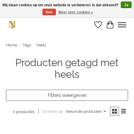
Wij slaan cookies op om onze website te verbeteren. Is dat akkoord?
Ja
Nee
Meer over cookies »
Unieke schoenen en een feestje aan je voeten! Gratis verzending vanaf € 75,-
Verlanglijst
Winkelwa
Home
/
Tags
/
heels
Producten getagd met
heels
Filters weergeven
Sorteren op
Nieuwste producten
0 producten