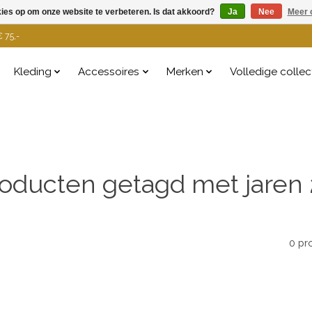
kies op om onze website te verbeteren. Is dat akkoord?
Ja
Nee
Meer 
 75,-
Kleding
Accessoires
Merken
Volledige collec
oducten getagd met jaren
0 pr