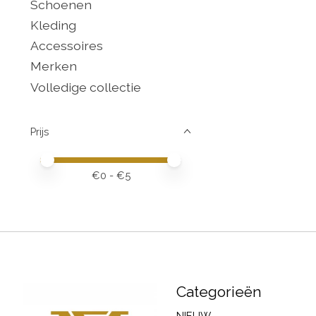
Schoenen
Kleding
Accessoires
Merken
Volledige collectie
Prijs
Minimale prijswaarde
Price maximum value
€
0
- €
5
Categorieën
NIEUW