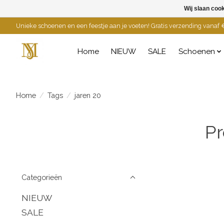
Wij slaan coo
Unieke schoenen en een feestje aan je voeten! Gratis verzending vanaf €
Home
NIEUW
SALE
Schoenen
Home
/
Tags
/
jaren 20
Pr
Categorieën
NIEUW
SALE