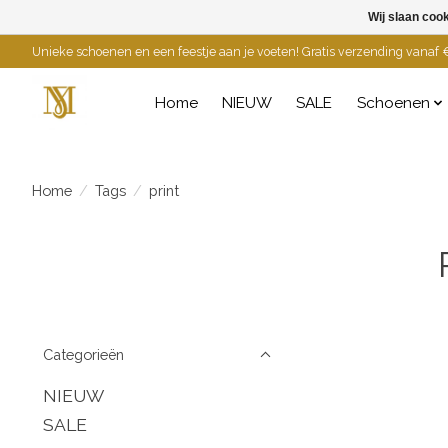
Wij slaan coo
Unieke schoenen en een feestje aan je voeten! Gratis verzending vanaf €
Home
NIEUW
SALE
Schoenen
Home
/
Tags
/
print
Categorieën
NIEUW
SALE