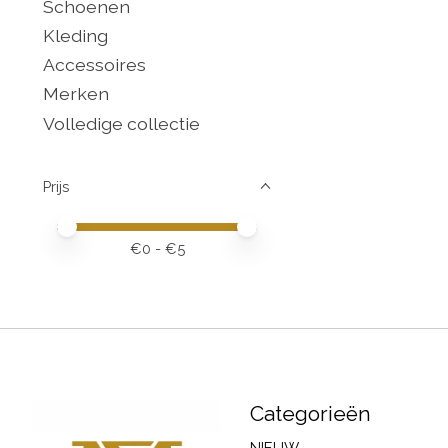
Schoenen
Kleding
Accessoires
Merken
Volledige collectie
Prijs
Minimale prijswaarde
Price maximum value
€
0
- €
5
Categorieën
NIEUW