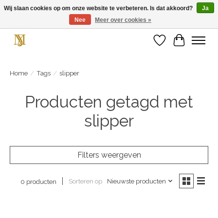
Wij slaan cookies op om onze website te verbeteren. Is dat akkoord?
Ja
Nee
Meer over cookies »
Unieke schoenen en een feestje aan je voeten! Gratis verzending vanaf € 75,-
Verlanglijst
Winkelwa
Home
/
Tags
/
slipper
Producten getagd met
slipper
Filters weergeven
Sorteren op
Nieuwste producten
0 producten