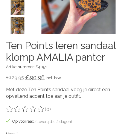
Ten Points leren sandaal
klomp AMALIA panter
Artikelnummer: S4051
€90,96
€129,95
Incl. btw
Met deze Ten Points sandaal voeg je direct een
opvallend accent toe aan je outfit.
(0)
De beoordeling van dit product is
0
van de 5
Op voorraad
(Levertijd:1-2 dagen)
Maat:
*