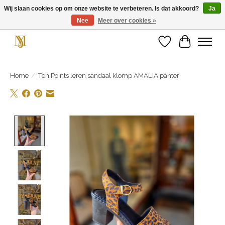
Wij slaan cookies op om onze website te verbeteren. Is dat akkoord?
Ja
Nee
Meer over cookies »
Unieke schoenen en een feestje aan je voeten! Gratis verzending vanaf € 75,-
Verlanglijst
Winkelwa
Home
/
Ten Points leren sandaal klomp AMALIA panter
Product image slideshow Items