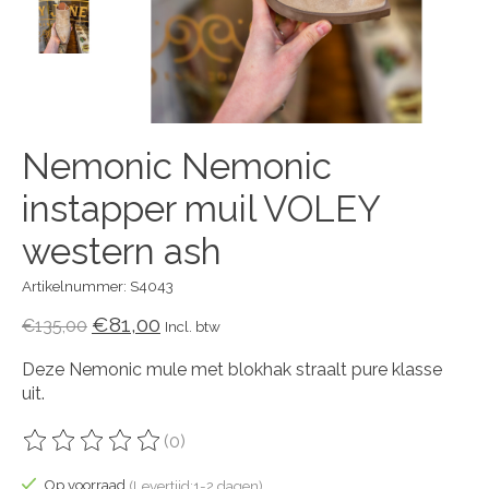
Nemonic Nemonic
instapper muil VOLEY
western ash
Artikelnummer: S4043
€81,00
€135,00
Incl. btw
Deze Nemonic mule met blokhak straalt pure klasse
uit.
(0)
De beoordeling van dit product is
0
van de 5
Op voorraad
(Levertijd:1-2 dagen)