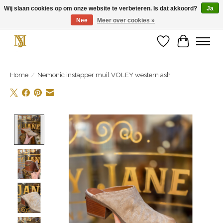
Wij slaan cookies op om onze website te verbeteren. Is dat akkoord?
Ja
Nee
Meer over cookies »
Unieke schoenen en een feestje aan je voeten! Gratis verzending vanaf € 75,-
Verlanglijst
Winkelwa
Home
/
Nemonic instapper muil VOLEY western ash
Product image slideshow Items