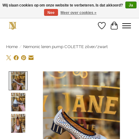
Wij slaan cookies op om onze website te verbeteren. Is dat akkoord?
Ja
Nee
Meer over cookies »
Unieke schoenen en een feestje aan je voeten! Gratis verzending vanaf € 75,-
Verlanglijst
Winkelwa
Home
/
Nemonic leren pump COLETTE zilver/zwart
Product image slideshow Items