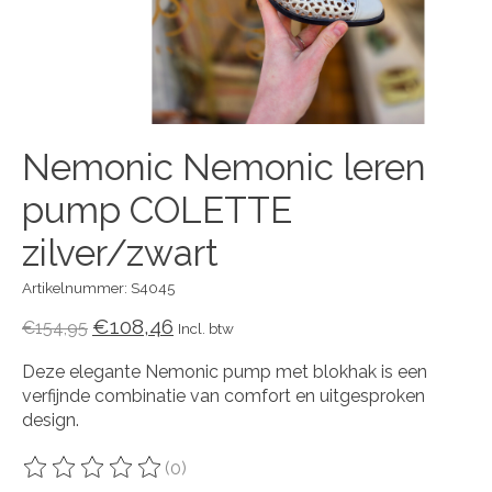
Nemonic Nemonic leren
pump COLETTE
zilver/zwart
Artikelnummer: S4045
€108,46
€154,95
Incl. btw
Deze elegante Nemonic pump met blokhak is een
verfijnde combinatie van comfort en uitgesproken
design.
(0)
De beoordeling van dit product is
0
van de 5